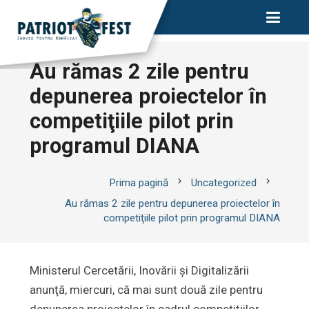
Au rămas 2 zile pentru
depunerea proiectelor în
competiţiile pilot prin
programul DIANA
chevron_right
chevron_right
Prima pagină
Uncategorized
Au rămas 2 zile pentru depunerea proiectelor în
competiţiile pilot prin programul DIANA
Ministerul Cercetării, Inovării şi Digitalizării
anunţă, miercuri, că mai sunt două zile pentru
depunerea proiectelor în cadrul competiţiilor